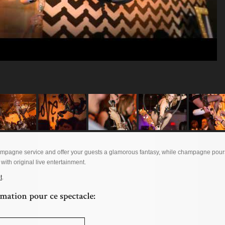
mpagne service and offer your guests a glamorous fantasy, while champagne pour
with original live entertainment.
t
.