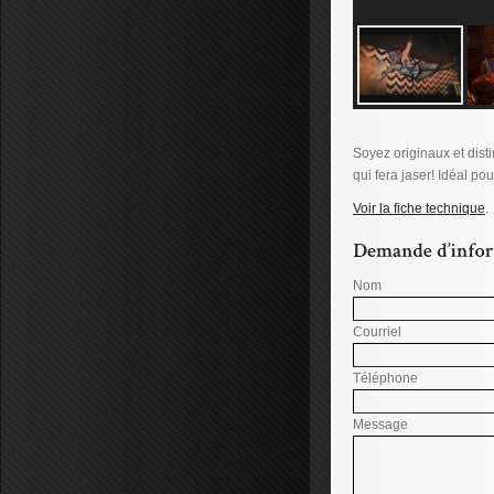
Soyez originaux et dist
qui fera jaser! Idéal po
Voir la fiche technique
.
Nom
Courriel
Téléphone
Message