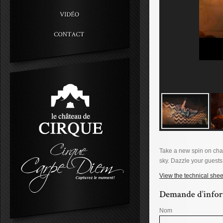
Take a new spin on cha
sky. Dazzle your guests 
View the technical shee
Nom