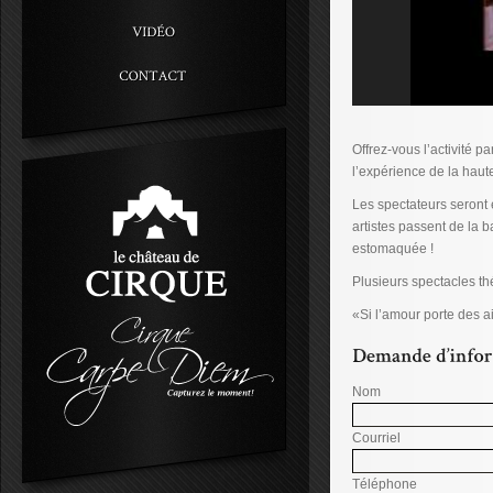
Offrez-vous l’activité pa
l’expérience de la haute
Les spectateurs seront
artistes passent de la b
estomaquée !
Plusieurs spectacles thé
«Si l’amour porte des ai
Nom
Courriel
Téléphone