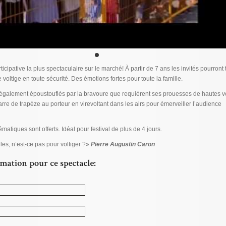
rticipative la plus spectaculaire sur le marché! À partir de 7 ans les invités pourront 
 voltige en toute sécurité. Des émotions fortes pour toute la famille.
 également époustouflés par la bravoure que requièrent ses prouesses de hautes vo
arre de trapèze au porteur en virevoltant dans les airs pour émerveiller l’audience
matiques sont offerts. Idéal pour festival de plus de 4 jours.
les, n’est-ce pas pour voltiger ?»
Pierre Augustin Caron